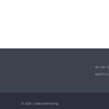
An der G
66679 L
© 2026 | SelectedHosting