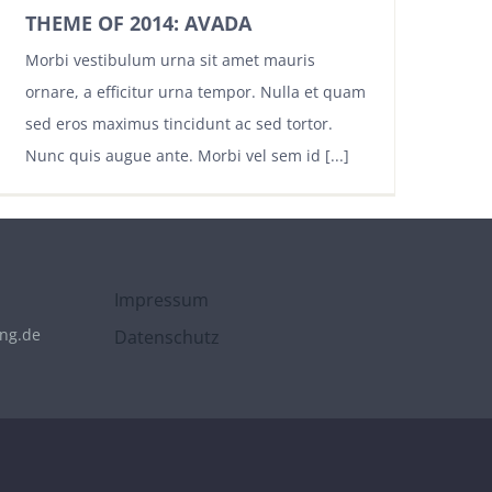
THEME OF 2014: AVADA
Morbi vestibulum urna sit amet mauris
ornare, a efficitur urna tempor. Nulla et quam
sed eros maximus tincidunt ac sed tortor.
Nunc quis augue ante. Morbi vel sem id [...]
Impressum
ing.de
Datenschutz