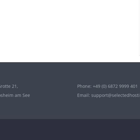
rotte 21,
Phone: +49 (0) 6872 9999 401
osheim am See
Email: support@selectedhost